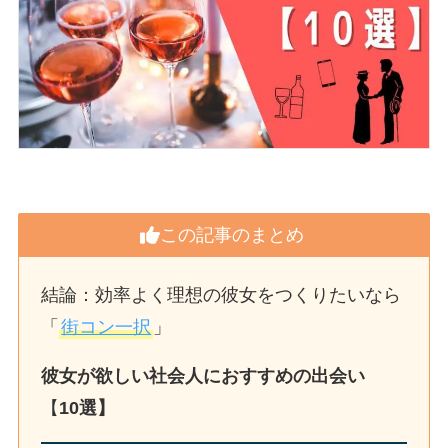
この記事のまとめ
結論：効率よく理想の彼女をつくりたいなら
「
街コン一択
」
彼女が欲しい社会人におすすめの出会い
【
10選】