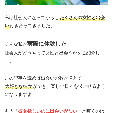
私は社会人になってからも
たくさんの女性と出会
い
付き合ってきました。
実際に体験した
そんな私が
社会人がどうやって女性と出会うかをご紹介しま
す。
この記事を読めば出会いの数が増えて
大好きな彼女
ができ、楽しい日々を過ごせるよう
になりますよ！
もう「
彼女欲しいのに出会いがない
」と嘆くのは