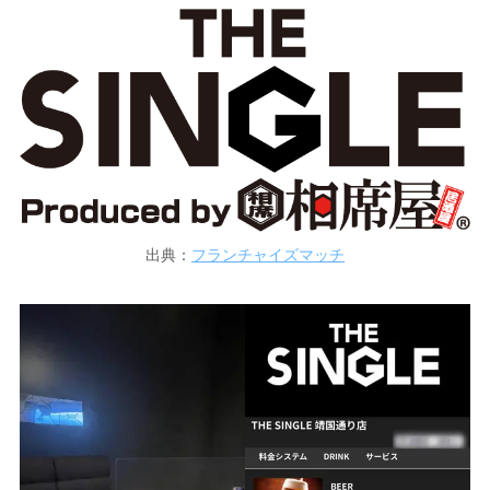
出典：
フランチャイズマッチ