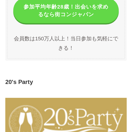
参加平均年齢28歳！出会いを求め
るなら街コンジャパン
会員数は150万人以上！当日参加も気軽にで
きる！
20's Party