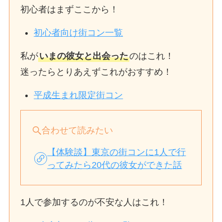
初心者はまずここから！
初心者向け街コン一覧
私が
いまの彼女と出会った
のはこれ！
迷ったらとりあえずこれがおすすめ！
平成生まれ限定街コン
合わせて読みたい
【体験談】東京の街コンに1人で行
ってみたら20代の彼女ができた話
1人で参加するのが不安な人はこれ！