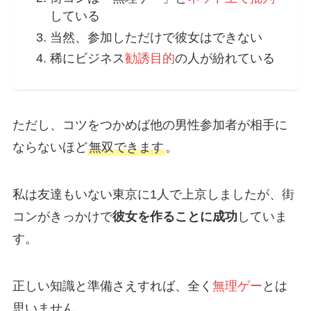
している
当然、参加しただけで彼女はできない
稀にビジネス
勧誘目的
の人が紛れている
ただし、コツをつかめば他の男性参加者が相手に
ならないほど
無双できます
。
私は友達もいない東京に1人で上京しましたが、街
コンがきっかけで
彼女を作ることに成功
していま
す。
正しい知識と準備さえすれば、全く
無理ゲー
とは
思いません。