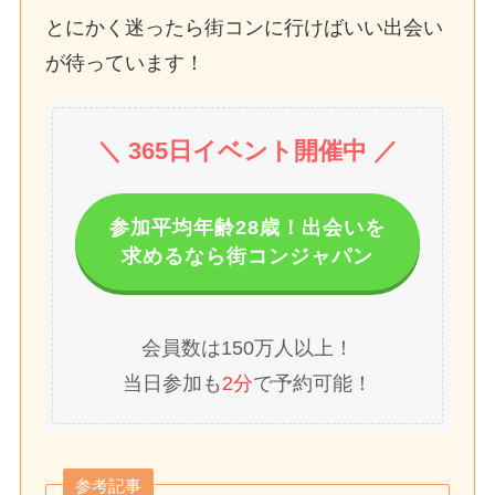
とにかく迷ったら街コンに行けばいい出会い
が待っています！
＼ 365日イベント開催中 ／
参加平均年齢28歳！出会いを
求めるなら街コンジャパン
会員数は150万人以上！
当日参加も
2分
で予約可能！
参考記事