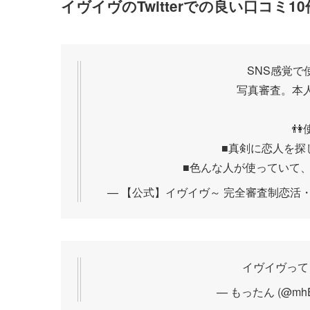
イヴイヴのTwitterでの良い口コミ10
SNS感覚
写真審査。本

■真剣に恋人を探
■色んな人が使っていて
— 【公式】イヴイヴ～ 完全審査制恋活・婚活
イヴイヴって
— もったん (@mhE