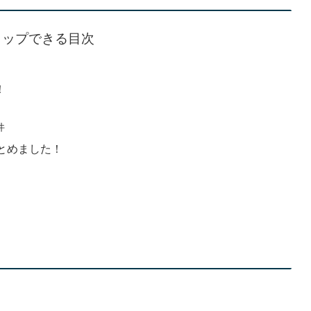
タップできる目次
！
件
とめました！