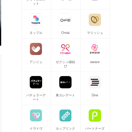
ット
タップル
Omiai
マリッシュ
アンジュ
ゼクシィ縁結
awase
び
バチェラーデ
東カレデート
Dine
ート
イヴイヴ
カップリンク
パートナーズ