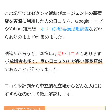
この記事では
ゼクシィ縁結びエージェントの新宿
店を実際に利用した人の口コミ
を、Googleマップ
やYahoo!知恵袋、
オリコン顧客満足度調査
などか
らありのまま19件集めました。
結論から言うと、新宿店は
悪い口コミ
もあります
が
成婚者も多く、良い口コミの方が多い優良店舗
であることが分かりました。
口コミや評判から
中立的な立場からどんな人にお
すすめなのか
まで徹底解説します。
この記事を書いた人