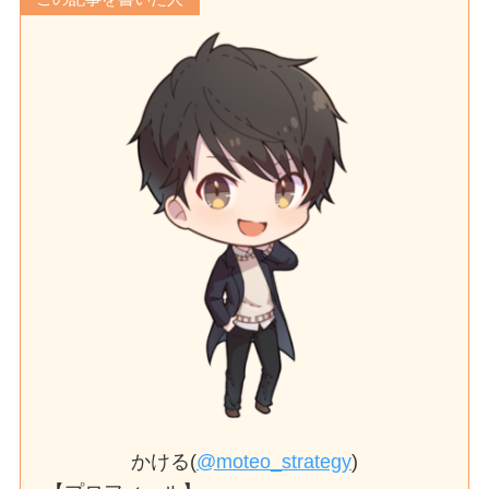
かける(
@moteo_strategy
)