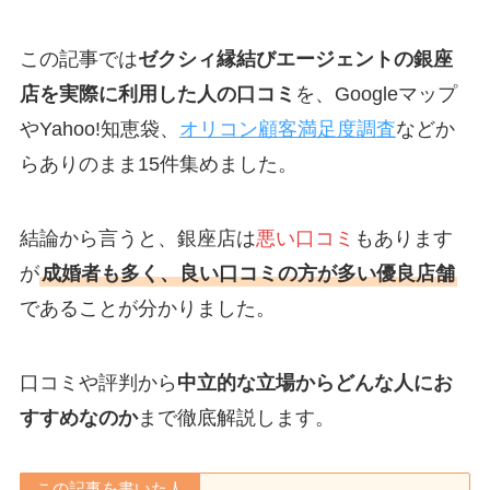
この記事では
ゼクシィ縁結びエージェントの銀座
店を実際に利用した人の口コミ
を、Googleマップ
やYahoo!知恵袋、
オリコン顧客満足度調査
などか
らありのまま15件集めました。
結論から言うと、銀座店は
悪い口コミ
もあります
が
成婚者も多く、良い口コミの方が多い優良店舗
であることが分かりました。
口コミや評判から
中立的な立場からどんな人にお
すすめなのか
まで徹底解説します。
この記事を書いた人