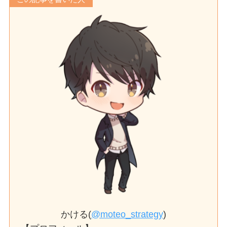
かける(
@moteo_strategy
)