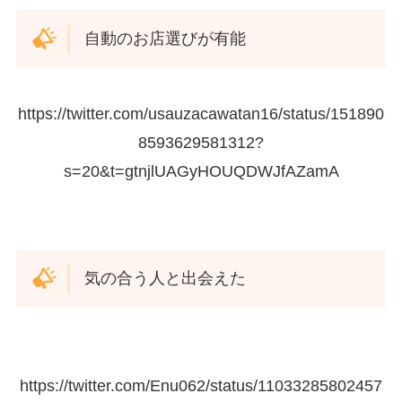
自動のお店選びが有能
https://twitter.com/usauzacawatan16/status/151890
8593629581312?
s=20&t=gtnjlUAGyHOUQDWJfAZamA
気の合う人と出会えた
https://twitter.com/Enu062/status/11033285802457