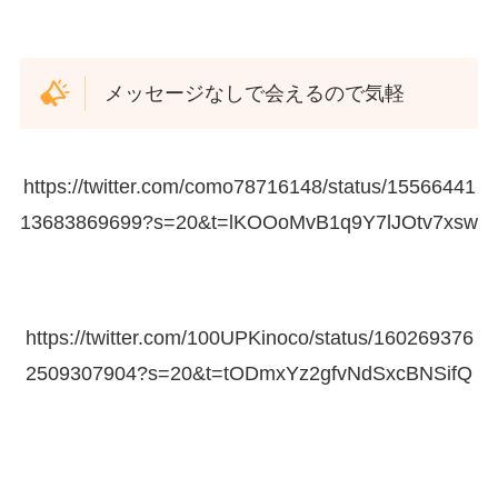
メッセージなしで会えるので気軽
https://twitter.com/como78716148/status/15566441
13683869699?s=20&t=lKOOoMvB1q9Y7lJOtv7xsw
https://twitter.com/100UPKinoco/status/160269376
2509307904?s=20&t=tODmxYz2gfvNdSxcBNSifQ