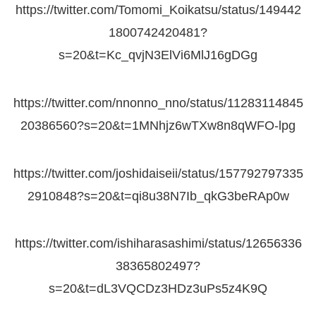
https://twitter.com/Tomomi_Koikatsu/status/149442
1800742420481?
s=20&t=Kc_qvjN3ElVi6MlJ16gDGg
https://twitter.com/nnonno_nno/status/11283114845
20386560?s=20&t=1MNhjz6wTXw8n8qWFO-lpg
https://twitter.com/joshidaiseii/status/157792797335
2910848?s=20&t=qi8u38N7Ib_qkG3beRAp0w
https://twitter.com/ishiharasashimi/status/12656336
38365802497?
s=20&t=dL3VQCDz3HDz3uPs5z4K9Q