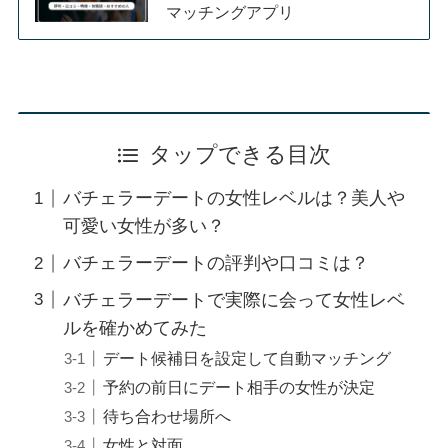
マッチングアプリ
タップできる目次
バチェラーデートの女性レベルは？美人や
可愛い女性が多い？
バチェラーデートの評判や口コミは？
バチェラーデートで実際に会って女性レベ
ルを確かめてみた
デート候補日を設定して自動マッチング
予約の前日にデート相手の女性が決定
待ち合わせ場所へ
女性と対面