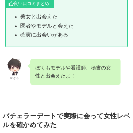
良い口コミまとめ
美女と出会えた
医者やモデルと会えた
確実に出会いがある
ぼくもモデルや看護師、秘書の女
性と出会えたよ！
かける
バチェラーデートで実際に会って女性レベ
ルを確かめてみた