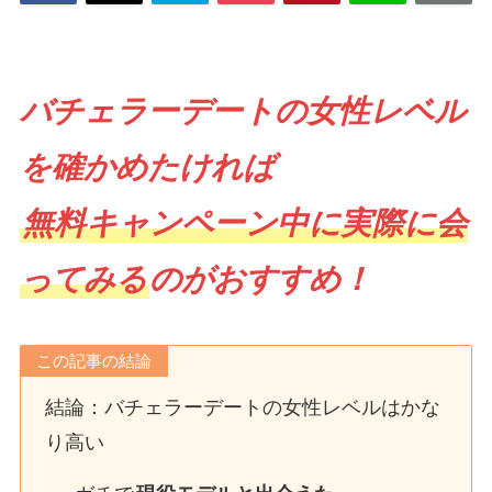
バチェラーデートの女性レベル
を確かめたければ
無料キャンペーン中に実際に会
ってみる
のがおすすめ！
この記事の結論
結論：バチェラーデートの女性レベルはかな
り高い