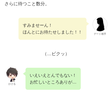
さらに待つこと数分。
すみませーん！
ほんとにお待たせしました！！
デート相手
（…ビクッ）
いえいえとんでもない！
お忙しいところありが…
かける