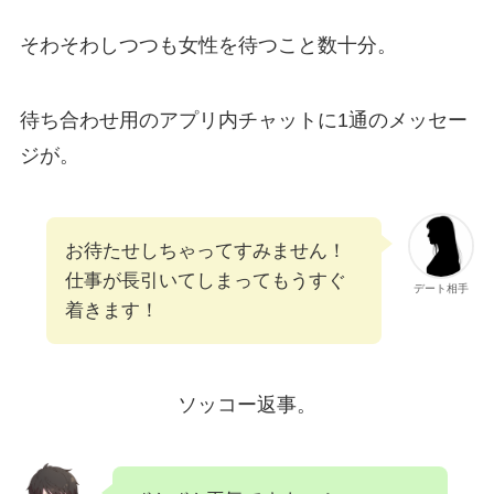
そわそわしつつも女性を待つこと数十分。
待ち合わせ用のアプリ内チャットに1通のメッセー
ジが。
お待たせしちゃってすみません！
仕事が長引いてしまってもうすぐ
デート相手
着きます！
ソッコー返事。