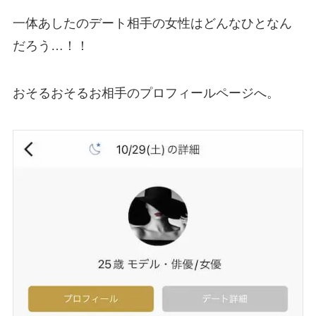
一体あしたのデート相手の女性はどんなひとなん
だろう…！！
おそるおそるお相手のプロフィールページへ。