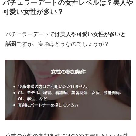
バチェラーデートの女性レベルは？美人や
可愛い女性が多い？
バチェラーデートでは
美人や可愛い女性が多いと
話題
ですが、実際はどうなのでしょうか？