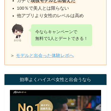
ガチで
現役モデルと出会えた
100％で美人とは限らない
他アプリより女性のレベルは高め
今ならキャンペーンで
無料で1人とデートできる！
かける
＞
モデルと出会った体験レポへ
効率よくハイスペ女性と出会うなら