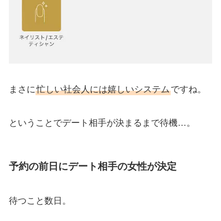
まさに
忙しい社会人には嬉しいシステム
ですね。
ということでデート相手が決まるまで待機…。
予約の前日にデート相手の女性が決定
待つこと数日。