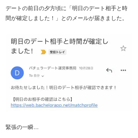
デートの前日の夕方頃に「明日のデート相手と時
間が確定しました！」とのメールが届きました。
緊張の一瞬…