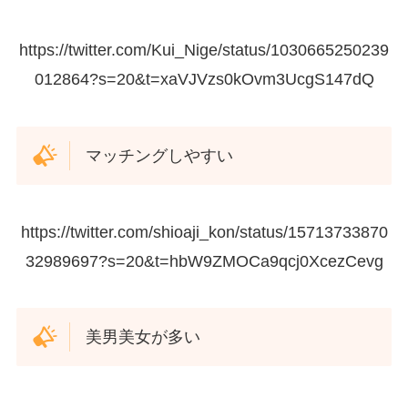
https://twitter.com/Kui_Nige/status/1030665250239
012864?s=20&t=xaVJVzs0kOvm3UcgS147dQ
マッチングしやすい
https://twitter.com/shioaji_kon/status/15713733870
32989697?s=20&t=hbW9ZMOCa9qcj0XcezCevg
美男美女が多い