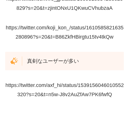
829?s=20&t=zjintONxU1QKwuCVhubzaA
https://twitter.com/koji_kon_/status/1610585821635
280896?s=20&t=B86ZkfHBirgtu15tv4tkQw
真剣なユーザーが多い
https://twitter.com/axf_hi/status/1539156046010552
320?s=20&t=n5w-J8v2AuZfAw7PK6fwfQ