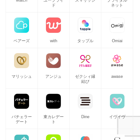
Match
ユーブライ
スマリッジ
ブライダル
ド
ネット
ペアーズ
with
タップル
Omiai
マリッシュ
アンジュ
ゼクシィ縁
awase
結び
バチェラー
東カレデー
Dine
イヴイヴ
デート
ト