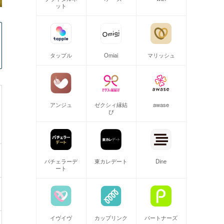
ット
タップル
Omiai
マリッシュ
アンジュ
ゼクシィ縁結
awase
び
バチェラーデ
東カレデート
Dine
ート
イヴイヴ
カップリンク
パートナーズ