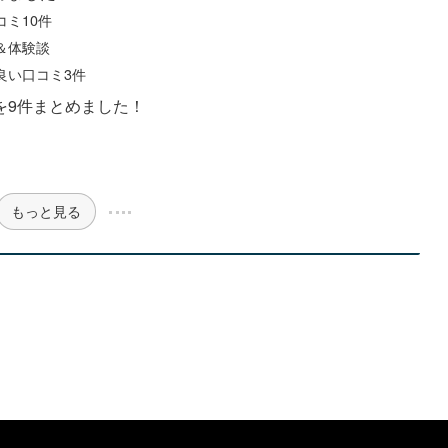
コミ10件
＆体験談
良い口コミ3件
を9件まとめました！
もっと見る