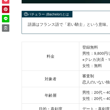
バチェラー (Bachelor)とは
語源はフランス語で「若い騎士」という意味
登録無料
男性：9,800円
料金
※クレカ決済・
女性：無料
審査制
対象者
恋人のいない独
男性：20代～4
年齢層
女性：20代～4
目的・真剣度
デート・真剣度