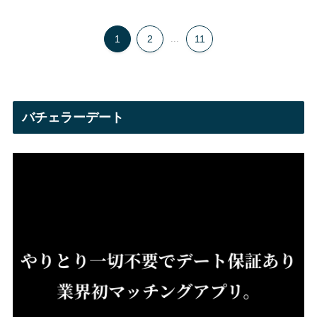
1
2
...
11
バチェラーデート