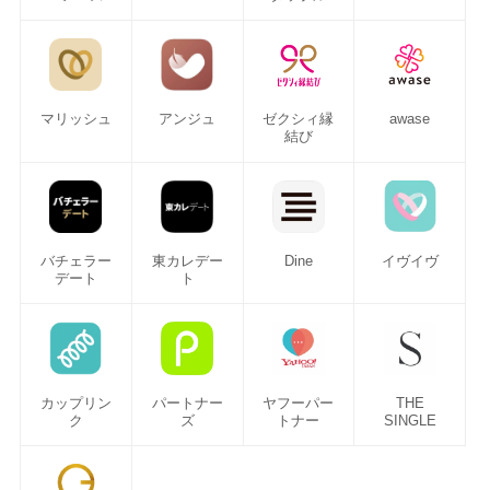
マリッシュ
アンジュ
ゼクシィ縁
awase
結び
バチェラー
東カレデー
Dine
イヴイヴ
デート
ト
カップリン
パートナー
ヤフーパー
THE
ク
ズ
トナー
SINGLE