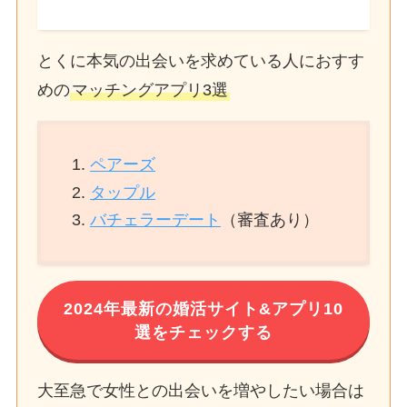
とくに本気の出会いを求めている人におすす
めの
マッチングアプリ3選
ペアーズ
タップル
バチェラーデート
（審査あり）
2024年最新の婚活サイト&アプリ10
選をチェックする
大至急で女性との出会いを増やしたい場合は