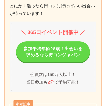
とにかく迷ったら街コンに行けばいい出会い
が待っています！
＼ 365日イベント開催中 ／
参加平均年齢28歳！出会いを
求めるなら街コンジャパン
会員数は150万人以上！
当日参加も
2分
で予約可能！
参考記事