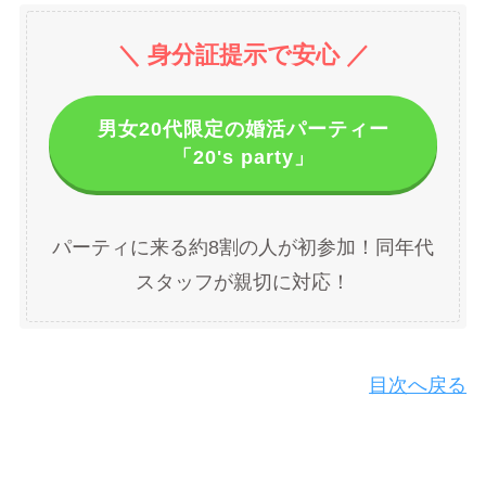
＼ 身分証提示で安心 ／
男女20代限定の婚活パーティー
「20's party」
パーティに来る約8割の人が初参加！同年代
スタッフが親切に対応！
目次へ戻る