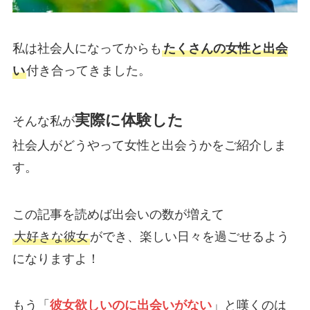
私は社会人になってからも
たくさんの女性と出会
い
付き合ってきました。
実際に体験した
そんな私が
社会人がどうやって女性と出会うかをご紹介しま
す。
この記事を読めば出会いの数が増えて
大好きな彼女
ができ、楽しい日々を過ごせるよう
になりますよ！
もう「
彼女欲しいのに出会いがない
」と嘆くのは