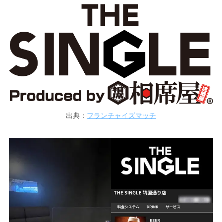
出典：
フランチャイズマッチ