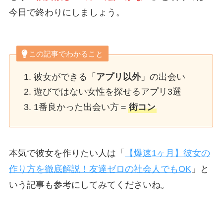
今日で終わりにしましょう。
この記事でわかること
彼女ができる「
アプリ以外
」の出会い
遊びではない女性を探せるアプリ3選
1番良かった出会い方＝
街コン
本気で彼女を作りたい人は「
【爆速1ヶ月】彼女の
作り方を徹底解説！友達ゼロの社会人でもOK
」と
いう記事も参考にしてみてくださいね。