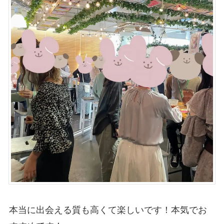
本当に出会える質も高くて楽しいです！本気でお