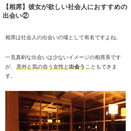
【相席】彼女が欲しい社会人におすすめの
出会い②
相席は社会人の出会いの場として有名ですよね。
一見真剣な出会いは少ないイメージの相席系です
が、
意外と気の合う女性と
出会う
こともできま
す。