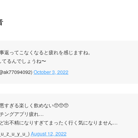
音
事返ってこなくなると疲れを感じますね。
してるんでしょうね〜
ak77094092)
October 3, 2022
すぎる楽しく飲めない🥺🥺🥺
チングアプリ疲れ…
ど出不精になりすぎてまったく行く気になりません…
u_z_u_y_u_)
August 12, 2022