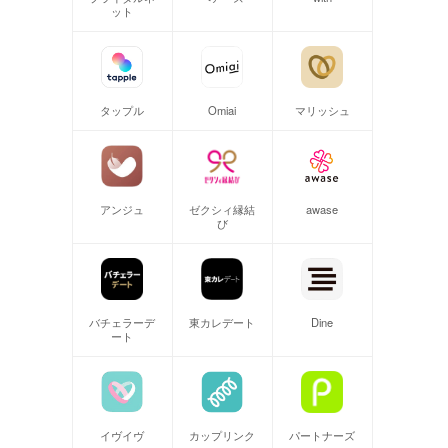
ット
タップル
Omiai
マリッシュ
アンジュ
ゼクシィ縁結
awase
び
バチェラーデ
東カレデート
Dine
ート
イヴイヴ
カップリンク
パートナーズ