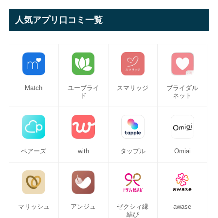
人気アプリ口コミ一覧
Match
ユーブライ
スマリッジ
ブライダル
ド
ネット
ペアーズ
with
タップル
Omiai
マリッシュ
アンジュ
ゼクシィ縁
awase
結び